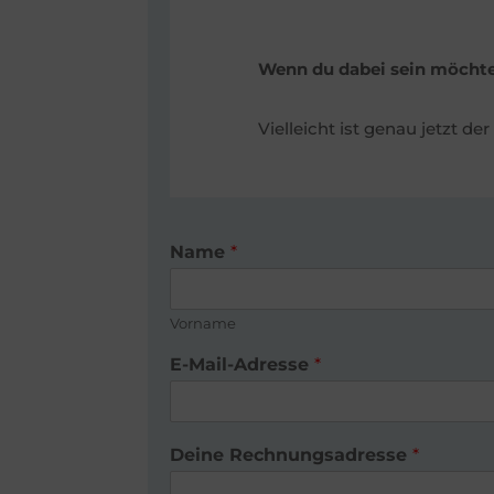
Wenn du dabei sein möchtes
Vielleicht ist genau jetzt 
Name
*
Vorname
D
E-Mail-Adresse
*
e
i
n
e
Deine Rechnungsadresse
*
&
*