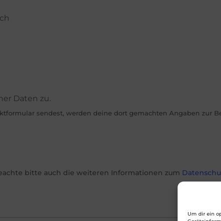
äch
ner Daten zu.
ktformular sendest, werden deine dort gemachten Angaben zur Bea
eachte bitte auch die weiteren Informationen zum
Datenschut
Um dir ein o