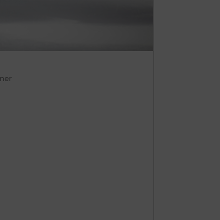
ner
.