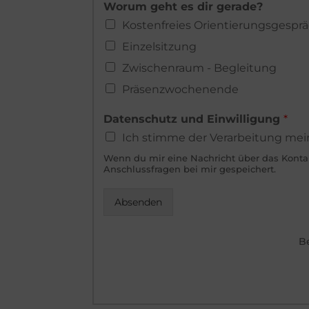
Worum geht es dir gerade?
-
Kostenfreies Orientierungsgespr
M
a
Einzelsitzung
i
Zwischenraum - Begleitung
l
-
Präsenzwochenende
A
d
Datenschutz und Einwilligung
*
r
e
Ich stimme der Verarbeitung mei
s
Wenn du mir eine Nachricht über das Konta
s
Anschlussfragen bei mir gespeichert.
e
g
Absenden
e
h
t
B
e
s