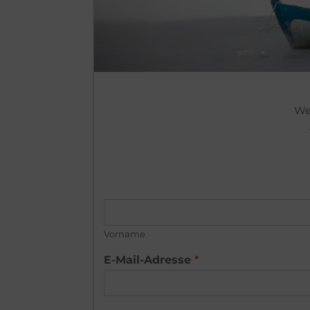
We
Vorname
E-Mail-Adresse
*
E