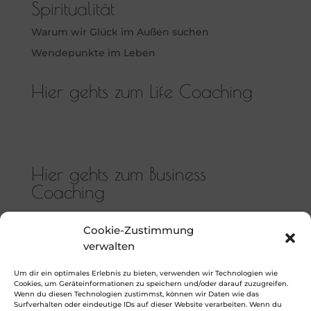
Spiritualität
Warum wir Glück im Außen suchen
Wendepunkte im Leben
Hier gehts zum Life Coaching
Hier gehts zum Business
Coaching
Cookie-Zustimmung
verwalten
Hier gehts zum Spiritual
Um dir ein optimales Erlebnis zu bieten, verwenden wir Technologien wie
Cookies, um Geräteinformationen zu speichern und/oder darauf zuzugreifen.
Coaching
Wenn du diesen Technologien zustimmst, können wir Daten wie das
Surfverhalten oder eindeutige IDs auf dieser Website verarbeiten. Wenn du